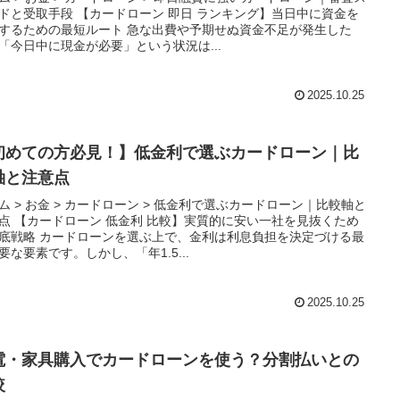
ドと受取手段 【カードローン 即日 ランキング】当日中に資金を
するための最短ルート 急な出費や予期せぬ資金不足が発生した
「今日中に現金が必要」という状況は...
2025.10.25
初めての方必見！】低金利で選ぶカードローン｜比
軸と注意点
ム > お金 > カードローン > 低金利で選ぶカードローン｜比較軸と
点 【カードローン 低金利 比較】実質的に安い一社を見抜くため
底戦略 カードローンを選ぶ上で、金利は利息負担を決定づける最
要な要素です。しかし、「年1.5...
2025.10.25
電・家具購入でカードローンを使う？分割払いとの
較