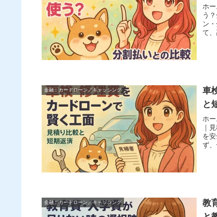
ホー
う？
ン・
て、
車
金融︰カードローン／キャッシング
と
​ホ
｜見
を安
ず、
教
金融︰カードローン／キャッシング
と