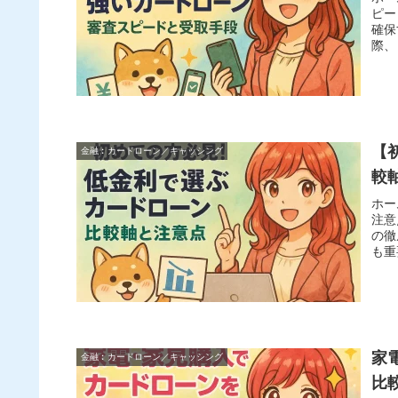
ピー
確保
際、
【
金融︰カードローン／キャッシング
較
ホー
注意
の徹
も重
家
金融︰カードローン／キャッシング
比