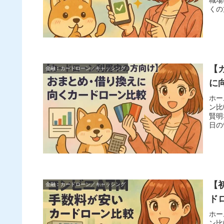
くの
【
金融︰カードローン／キャッシング
に
ホー
ン比
賢明
日の
【
金融︰カードローン／キャッシング
ド
ホー
ン比