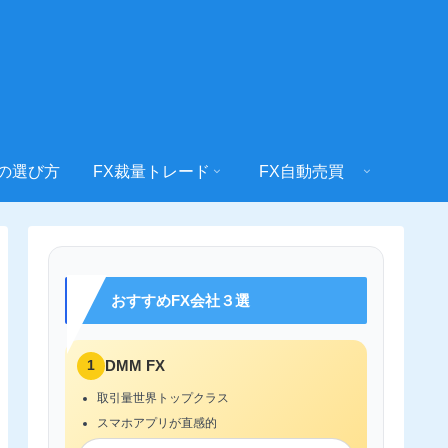
社の選び方
FX裁量トレード
FX自動売買
おすすめFX会社３選
1
DMM FX
取引量世界トップクラス
スマホアプリが直感的