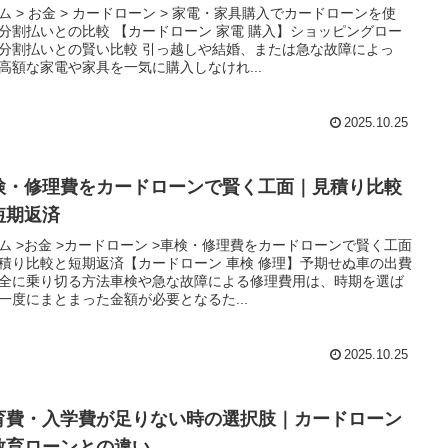
ム > お金 > カードローン > 家電・家具購入でカードローンを使
分割払いとの比較 【カードローン 家電 購入】ショッピングロー
分割払いとの賢い比較 引っ越しや結婚、または急な故障によっ
高額な家電や家具を一気に購入しなけれ...
2025.10.25
検・修理費をカードローンで賢く工面｜見積り比較
短期返済
ーム >お金 >カードローン >車検・修理費をカードローンで賢く工面
積り比較と短期返済​【カードローン 車検 修理】予期せぬ車の出費
全に乗り切る方法車検や急な故障による修理費用は、時期を選ば
一度にまとまった金額が必要となるた...
2025.10.25
育費・入学費が足りない時の選択肢｜カードローン
教育ローンとの違い