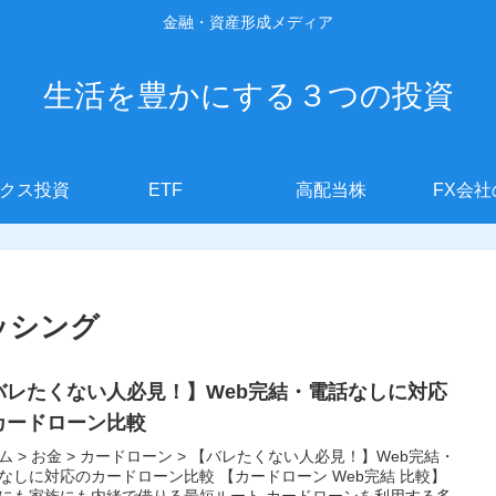
金融・資産形成メディア
生活を豊かにする３つの投資
クス投資
ETF
高配当株
FX会
ッシング
バレたくない人必見！】Web完結・電話なしに対応
カードローン比較
ム > お金 > カードローン > 【バレたくない人必見！】Web完結・
なしに対応のカードローン比較 【カードローン Web完結 比較】
にも家族にも内緒で借りる最短ルート カードローンを利用する多