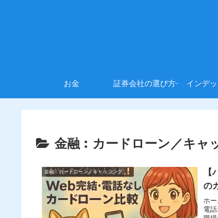
お金
証券会社の選び方
インデッ
金融︰カードローン／キャ
【
金融︰カードローン／キャッシング
の
ホー
電話
職場