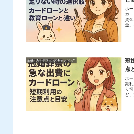
​ホ
カー
資金
金」
冠
金融︰カードローン／キャッシング
点
ホー
期利
り切
ど、