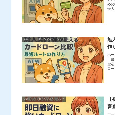
めの
借入
無
金融︰カードローン／キャッシング
作
ホー
｜最
金を
ロー
【
金融︰カードローン／キャッシング
審
ホー