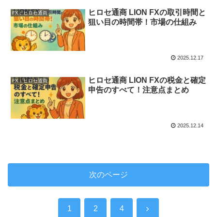
ヒロセ通商 LION FXの取引時間と
FX︰ヒロセ通商
狙い目の時間帯！市場の仕組み
2025.12.17
ヒロセ通商 LION FXの税金と確定
FX︰ヒロセ通商
申告のすべて！注意点まとめ
2025.12.14
次のページ
次
1
2
4