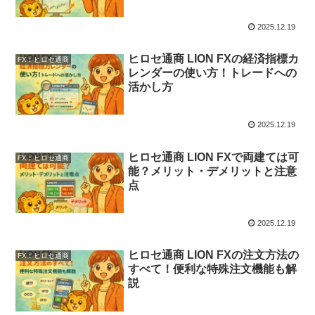
2025.12.19
ヒロセ通商 LION FXの経済指標カ
FX︰ヒロセ通商
レンダーの使い方！トレードへの
活かし方
2025.12.19
ヒロセ通商 LION FXで両建ては可
FX︰ヒロセ通商
能？メリット・デメリットと注意
点
2025.12.19
ヒロセ通商 LION FXの注文方法の
FX︰ヒロセ通商
すべて！便利な特殊注文機能も解
説