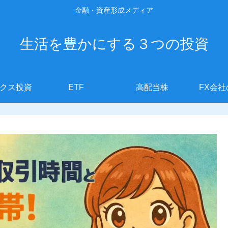
金融・資産形成メディア
生活を豊かにする３つの投資
クス投資
ETF
高配当株
FX会