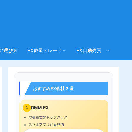
社の選び方
FX裁量トレード
FX自動売買
おすすめFX会社３選
1
DMM FX
取引量世界トップクラス
スマホアプリが直感的