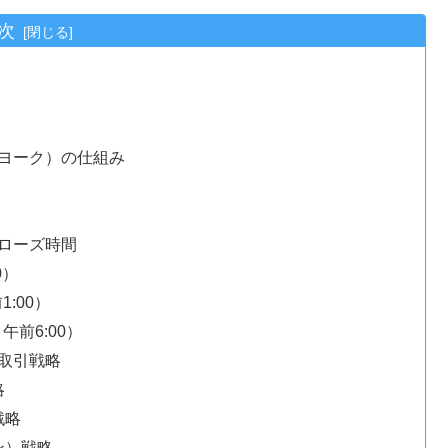
次
ーヨーク）の仕組み
クローズ時間
0）
:00）
午前6:00）
な取引戦略
略
戦略
ン）戦略