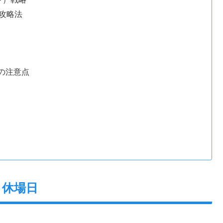
の攻略法
時の注意点
と休場日