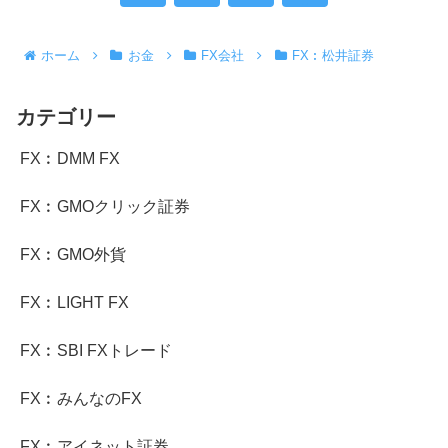
へ
ホーム
お金
FX会社
FX︰松井証券
カテゴリー
FX︰DMM FX
FX︰GMOクリック証券
FX︰GMO外貨
FX︰LIGHT FX
FX︰SBI FXトレード
FX︰みんなのFX
FX︰アイネット証券