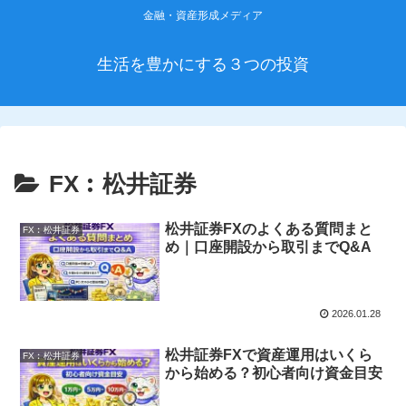
金融・資産形成メディア
生活を豊かにする３つの投資
FX︰松井証券
松井証券FXのよくある質問まと
FX︰松井証券
め｜口座開設から取引までQ&A
2026.01.28
松井証券FXで資産運用はいくら
FX︰松井証券
から始める？初心者向け資金目安