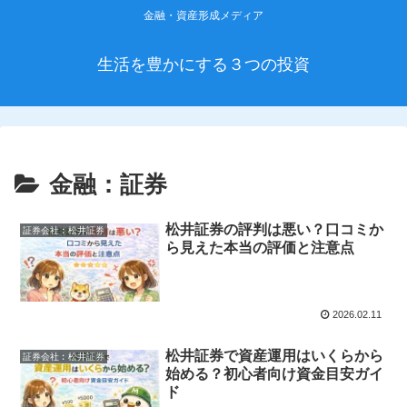
金融・資産形成メディア
生活を豊かにする３つの投資
金融：証券
松井証券の評判は悪い？口コミか
証券会社︰松井証券
ら見えた本当の評価と注意点
2026.02.11
松井証券で資産運用はいくらから
証券会社︰松井証券
始める？初心者向け資金目安ガイ
ド