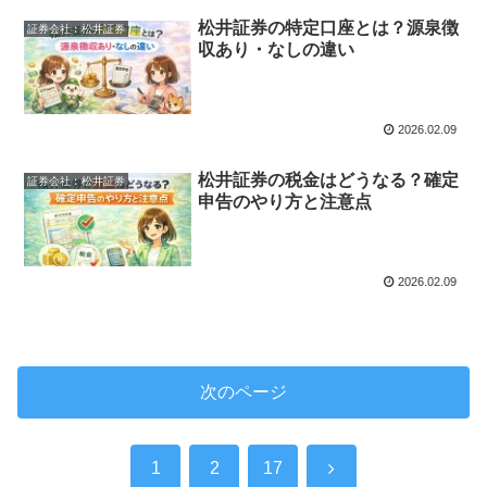
松井証券の特定口座とは？源泉徴
証券会社︰松井証券
収あり・なしの違い
2026.02.09
松井証券の税金はどうなる？確定
証券会社︰松井証券
申告のやり方と注意点
2026.02.09
次のページ
次
1
2
17