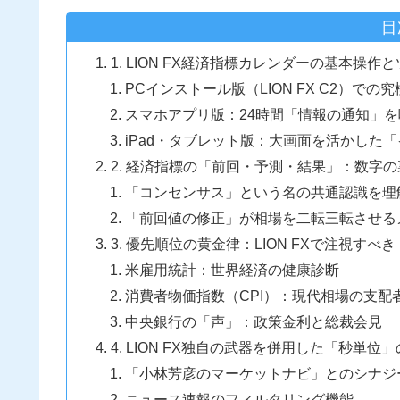
目
1. LION FX経済指標カレンダーの基本操
PCインストール版（LION FX C2）で
スマホアプリ版：24時間「情報の通知」
iPad・タブレット版：大画面を活かした
2. 経済指標の「前回・予測・結果」：数字
「コンセンサス」という名の共通認識を理
「前回値の修正」が相場を二転三転させる
3. 優先順位の黄金律：LION FXで注視す
米雇用統計：世界経済の健康診断
消費者物価指数（CPI）：現代相場の支配
中央銀行の「声」：政策金利と総裁会見
4. LION FX独自の武器を併用した「秒単位
「小林芳彦のマーケットナビ」とのシナジ
ニュース速報のフィルタリング機能