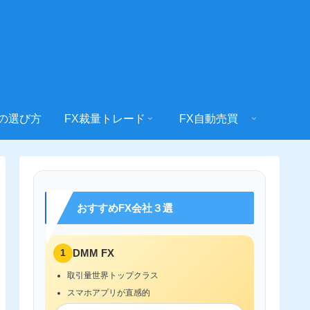
社の選び方
FX裁量トレード
FX自動売買
おすすめFX会社３選
1
DMM FX
取引量世界トップクラス
スマホアプリが直感的