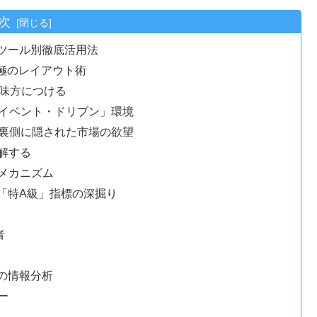
次
作とツール別徹底活用法
の究極のレイアウト術
を味方につける
「イベント・ドリブン」環境
の裏側に隠された市場の欲望
解する
メカニズム
べき「特A級」指標の深掘り
者
」の情報分析
ー