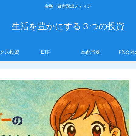
金融・資産形成メディア
生活を豊かにする３つの投資
クス投資
ETF
高配当株
FX会