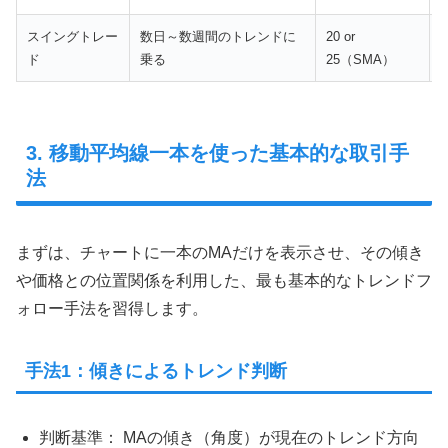
スイングトレー
数日～数週間のトレンドに
20 or
5
ド
乗る
25（SMA）
3. 移動平均線一本を使った基本的な取引手
法
まずは、チャートに一本のMAだけを表示させ、その傾き
や価格との位置関係を利用した、最も基本的なトレンドフ
ォロー手法を習得します。
手法1：傾きによるトレンド判断
判断基準： MAの傾き（角度）が現在のトレンド方向