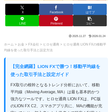
X
Facebook
はてブ
LINE
Pinterest
コピー
2025.11.27
2026.01.24
ホーム
>
お金
>
FX会社
>
ヒロセ通商
>
ヒロセ通商 LION FXの移動平
均線を使った取引手法と設定方法
【完全網羅】LION FXで勝つ！移動平均線を
使った取引手法と設定ガイド
FX取引の根幹となるトレンド分析において、移動
平均線（Moving Average, MA）は最も基本的かつ
強力なツールです。ヒロセ通商 LION FXは、PC版
のLION FX C2、スマホアプリ共に、MAの機能が充