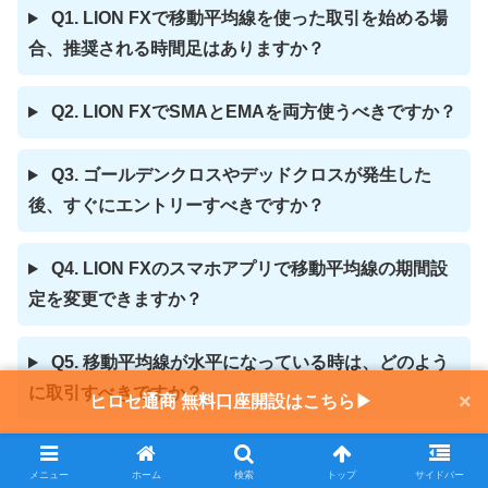
Q1. LION FXで移動平均線を使った取引を始める場
合、推奨される時間足はありますか？
Q2. LION FXでSMAとEMAを両方使うべきですか？
Q3. ゴールデンクロスやデッドクロスが発生した
後、すぐにエントリーすべきですか？
Q4. LION FXのスマホアプリで移動平均線の期間設
定を変更できますか？
Q5. 移動平均線が水平になっている時は、どのよう
に取引すべきですか？
×
ヒロセ通商 無料口座開設はこちら▶
公式サイトで口座開設（無料）
メニュー
ホーム
検索
トップ
サイドバー