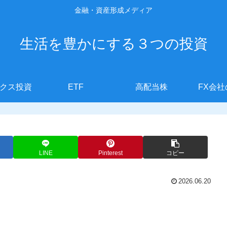
金融・資産形成メディア
生活を豊かにする３つの投資
クス投資
ETF
高配当株
FX会
LINE
Pinterest
コピー
2026.06.20