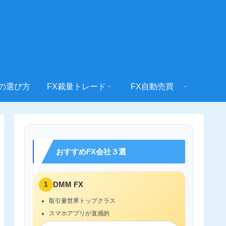
社の選び方
FX裁量トレード
FX自動売買
おすすめFX会社３選
1
DMM FX
取引量世界トップクラス
スマホアプリが直感的