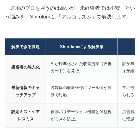
「運用のプロを雇うのは高いが、未経験者では不安」とい
う悩みを、Shirofuneは「アルゴリズム」で解決します。
解決できる課題
Shirofuneによる解決策
AIが標準化された改善提案（改善
誰が担当
担当者の属人化
カード）を発行。
ィが維持
最新情報のキャ
各媒体の最新仕様にツール側が自
常に最新
ッチアップ
動で対応。
られる。
設定ミス・ケア
自動バリデーション機能とAI監視
広告費の
レスミス
がミスを防止。
に軽減で