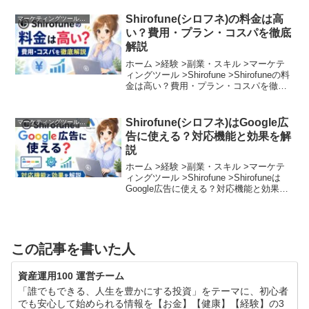
出るのか？」「他社の自動化ツールと比
べて何が違うのか？」...
Shirofune(シロフネ)の料金は高
マーケティングツール︰Shirofune
い？費用・プラン・コスパを徹底
解説
ホーム >経験 >副業・スキル >マーケテ
ィングツール >Shirofune >Shirofuneの料
金は高い？費用・プラン・コスパを徹底
解説「Shirofuneの導入を考えているが、
費用に見合う成果が出るのか不安」「他
社ツールや代理店手数...
Shirofune(シロフネ)はGoogle広
マーケティングツール︰Shirofune
告に使える？対応機能と効果を解
説
ホーム >経験 >副業・スキル >マーケテ
ィングツール >Shirofune >Shirofuneは
Google広告に使える？対応機能と効果を
解説「Google広告の管理画面が複雑すぎ
て使いこなせない」「自動入札を使って
いるのに、思うように...
この記事を書いた人
資産運用100 運営チーム
「誰でもできる、人生を豊かにする投資」をテーマに、初心者
でも安心して始められる情報を【お金】【健康】【経験】の3