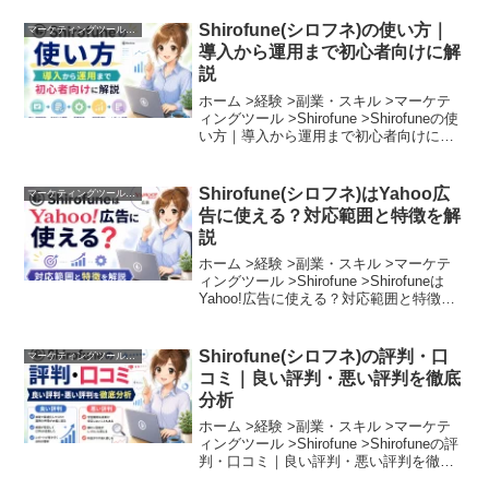
ど、管理画面が複雑すぎて挫折した」
「運用のやり方が正解か分からず、広...
Shirofune(シロフネ)の使い方｜
マーケティングツール︰Shirofune
導入から運用まで初心者向けに解
説
ホーム >経験 >副業・スキル >マーケテ
ィングツール >Shirofune >Shirofuneの使
い方｜導入から運用まで初心者向けに解
説「広告運用を自動化したいけれど、初
期設定でつまづきそう」「導入した後に
何をすればいいのか具体的なイメ...
Shirofune(シロフネ)はYahoo広
マーケティングツール︰Shirofune
告に使える？対応範囲と特徴を解
説
ホーム >経験 >副業・スキル >マーケテ
ィングツール >Shirofune >Shirofuneは
Yahoo!広告に使える？対応範囲と特徴を
解説「Yahoo!広告を始めたいけれど、管
理画面が独特で難しそう」「Google広告
とYahoo!...
Shirofune(シロフネ)の評判・口
マーケティングツール︰Shirofune
コミ｜良い評判・悪い評判を徹底
分析
ホーム >経験 >副業・スキル >マーケテ
ィングツール >Shirofune >Shirofuneの評
判・口コミ｜良い評判・悪い評判を徹底
分析「Shirofuneを導入して本当に成果が