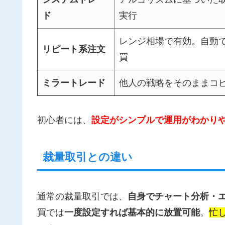
ド
実行
レンジ相場で有効。自動
リピート系注文
買
ミラートレード
他人の戦略をそのままコ
初心者には、
設定がシンプルで運用がわかり
裁量取引との違い
通常の裁量取引では、
自身でチャート分析・
買では
一度設定すれば基本的に放置可能
。
忙