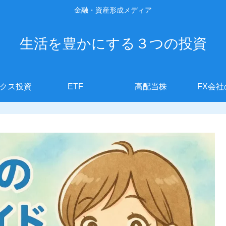
金融・資産形成メディア
生活を豊かにする３つの投資
クス投資
ETF
高配当株
FX会