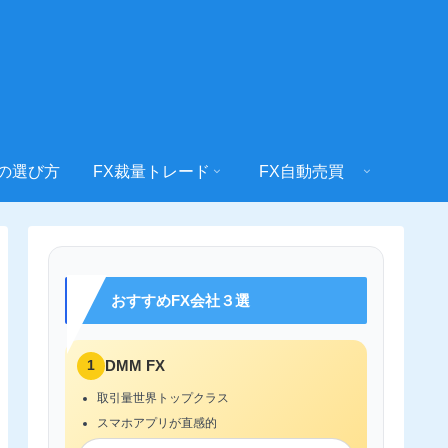
社の選び方
FX裁量トレード
FX自動売買
おすすめFX会社３選
1
DMM FX
取引量世界トップクラス
スマホアプリが直感的