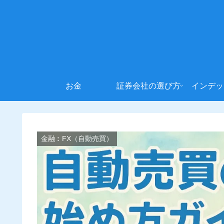
お金
証券会社の選び方
インデッ
金融︰FX（自動売買）