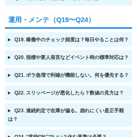
運用・メンテ（Q19〜Q24）
Q19. 稼働中のチェック頻度は？毎日やることは何？
Q20. 指標や要人発言などイベント時の標準対応は？
Q21. ボラ急増で利確が機能しない。何を優先する？
Q22. スリッページが悪化したら？数値の見方は？
Q23. 連続約定で在庫が偏る。崩れにくい是正手順
は？
Q24. “常時ON”でいい？休む基準は必要？