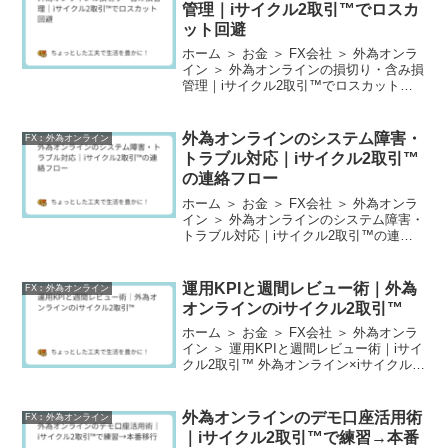
管理｜iサイクル2取引™でロスカ
ット回避
ホーム ＞ お金 ＞ FX会社 ＞ 外為オンラ
イン ＞ 外為オンラインの損切り・含み損
管理｜iサイクル2取引™でロスカット回
避 【守りを設計する】ロスカットを“偶
然”にしないための実務ガイド 外為オンラ
イン×iサイクル2取引™で成果を安定さ...
外為オンラインのシステム障害・
FX︰外為オンライン
トラブル対応｜iサイクル2取引™
の連絡フロー
ホーム ＞ お金 ＞ FX会社 ＞ 外為オンラ
イン ＞ 外為オンラインのシステム障害・
トラブル対応｜iサイクル2取引™の連絡
フロー 非常時でも損失を最小化する“3段
構え”が要点 外為オンラインのiサイクル2
取引™運用中に、発注不能・約定遅延...
運用KPIと週間レビュー術｜外為
FX︰外為オンライン
オンラインのiサイクル2取引™
ホーム ＞ お金 ＞ FX会社 ＞ 外為オンラ
イン ＞ 運用KPIと週間レビュー術｜iサイ
クル2取引™ 外為オンライン×iサイクル2
取引™は「設定の巧拙」よりも、運用を
安定させる習慣が成績を分けます。 勝率
は週単位でブレる一方、最大DD・実...
外為オンラインのデモ口座活用術
FX︰外為オンライン
｜iサイクル2取引™で練習→本番