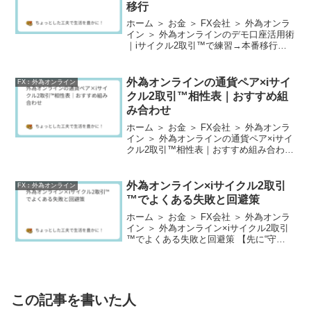
移行
ホーム ＞ お金 ＞ FX会社 ＞ 外為オンラ
イン ＞ 外為オンラインのデモ口座活用術
｜iサイクル2取引™で練習→本番移行
【デモ→本番を一直線に】“測る→直す→
定着”の型をつくる 外為オンラインのデモ
口座×iサイクル2取引™は、コストをか...
外為オンラインの通貨ペア×iサイ
FX︰外為オンライン
クル2取引™相性表｜おすすめ組
み合わせ
ホーム ＞ お金 ＞ FX会社 ＞ 外為オンラ
イン ＞ 外為オンラインの通貨ペア×iサイ
クル2取引™相性表｜おすすめ組み合わせ
【最適ペア選び】レンジ性×ボラ×スワッ
プで“相性”を可視化 「どの通貨ペアを選
べばiサイクル2取引™と相性が良い...
外為オンライン×iサイクル2取引
FX︰外為オンライン
™でよくある失敗と回避策
ホーム ＞ お金 ＞ FX会社 ＞ 外為オンラ
イン ＞ 外為オンライン×iサイクル2取引
™でよくある失敗と回避策 【先に“守
り”を整える】典型ミスを潰せば収益はブ
レにくくなる 外為オンラインのiサイクル
2取引™は“自動でコツコツ”が魅力です...
この記事を書いた人