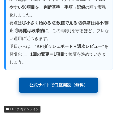
やすい50項目
を、
判断基準→手順→記録
の順で実務
化しました。
要点は
①小さく始める ②数値で見る ③異常は縮小/停
止 ④再開は段階的に
。この4原則を守るほど、ブレな
い運用に近づきます。
明日からは、
“KPIダッシュボード＋週次レビュー”
を
習慣化し、
1回の変更＝1項目
で検証を進めていきま
しょう。
公式サイトで口座開設（無料）
FX︰外為オンライン