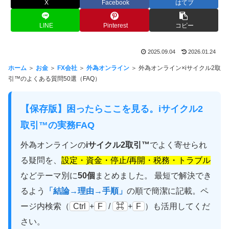
X
Facebook
はてブ
LINE
Pinterest
コピー
2025.09.04
2026.01.24
ホーム
＞
お金
＞
FX会社
＞
外為オンライン
＞ 外為オンライン×iサイクル2取
引™のよくある質問50選（FAQ）
【保存版】困ったらここを見る。iサイクル2
取引™の実務FAQ
外為オンラインの
iサイクル2取引™
でよく寄せられ
る疑問を、
設定・資金・停止/再開・税務・トラブル
などテーマ別に
50個
まとめました。 最短で解決でき
るよう
「結論→理由→手順」
の順で簡潔に記載。ペ
ージ内検索（
Ctrl
+
F
/
⌘
+
F
）も活用してくだ
さい。