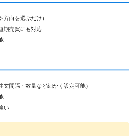
や方向を選ぶだけ）
短期売買にも対応
能
注文間隔・数量など細かく設定可能）
能
強い