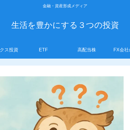
金融・資産形成メディア
生活を豊かにする３つの投資
クス投資
ETF
高配当株
FX会