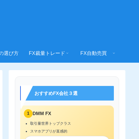
社の選び方
FX裁量トレード
FX自動売買
おすすめFX会社３選
1
DMM FX
取引量世界トップクラス
スマホアプリが直感的