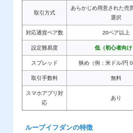
あらかじめ用意された売
取引方式
選択
対応通貨ペア数
20ペア以上
設定難易度
低（初心者向け
スプレッド
狭め（例：米ドル/円 0
取引手数料
無料
スマホアプリ対
あり
応
ループイフダンの特徴