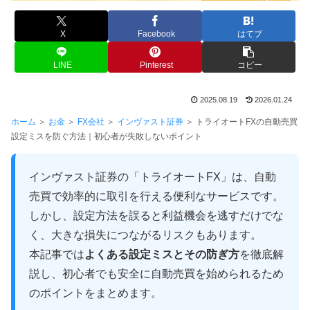
X
Facebook
はてブ
LINE
Pinterest
コピー
2025.08.19
2026.01.24
ホーム
＞
お金
＞
FX会社
＞
インヴァスト証券
＞ トライオートFXの自動売買
設定ミスを防ぐ方法｜初心者が失敗しないポイント
インヴァスト証券の「トライオートFX」は、自動
売買で効率的に取引を行える便利なサービスです。
しかし、設定方法を誤ると利益機会を逃すだけでな
く、大きな損失につながるリスクもあります。
本記事では
よくある設定ミスとその防ぎ方
を徹底解
説し、初心者でも安全に自動売買を始められるため
のポイントをまとめます。