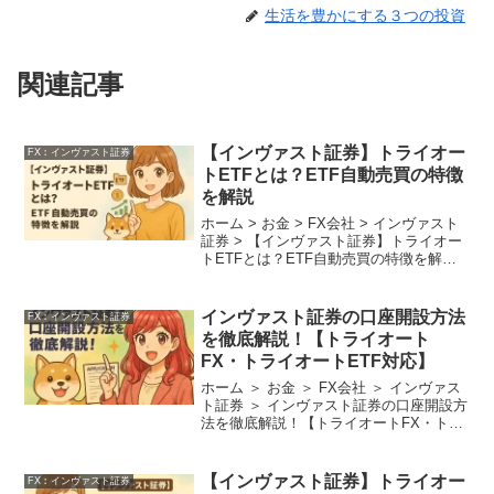
生活を豊かにする３つの投資
関連記事
【インヴァスト証券】トライオー
FX︰インヴァスト証券
トETFとは？ETF自動売買の特徴
を解説
ホーム > お金 > FX会社 > インヴァスト
証券 > 【インヴァスト証券】トライオー
トETFとは？ETF自動売買の特徴を解説
「ETFに興味はあるけど、売買のタイミ
ングが難しい…」 「忙しくて相場を毎日
追えないけど、効率的に投資をしたい...
インヴァスト証券の口座開設方法
FX︰インヴァスト証券
を徹底解説！【トライオート
FX・トライオートETF対応】
ホーム ＞ お金 ＞ FX会社 ＞ インヴァス
ト証券 ＞ インヴァスト証券の口座開設方
法を徹底解説！【トライオートFX・トラ
イオートETF対応】 インヴァスト証券
は、自動売買サービス「トライオート
FX」「トライオートETF」で人気を集め
【インヴァスト証券】トライオー
FX︰インヴァスト証券
るネ...