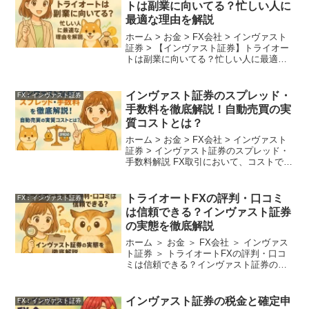
トは副業に向いてる？忙しい人に
最適な理由を解説
ホーム > お金 > FX会社 > インヴァスト
証券 > 【インヴァスト証券】トライオー
トは副業に向いてる？忙しい人に最適な
理由を解説 副業解禁の流れや働き方改革
の影響で、「少ない時間で収入を増やす
方法」を探す人が増えています。 そのな
インヴァスト証券のスプレッド・
FX︰インヴァスト証券
かで...
手数料を徹底解説！自動売買の実
質コストとは？
ホーム > お金 > FX会社 > インヴァスト
証券 > インヴァスト証券のスプレッド・
手数料解説 FX取引において、コストであ
る「スプレッド」と「手数料」は収益に
直結する重要な要素です。インヴァスト
証券のトライオートFXでは、一般的な裁
トライオートFXの評判・口コミ
FX︰インヴァスト証券
量...
は信頼できる？インヴァスト証券
の実態を徹底解説
ホーム ＞ お金 ＞ FX会社 ＞ インヴァス
ト証券 ＞ トライオートFXの評判・口コ
ミは信頼できる？インヴァスト証券の実
態を徹底解説 インヴァスト証券が提供す
る「トライオートFX」は、自動売買型の
FXサービスとして人気を集めています。
インヴァスト証券の税金と確定申
FX︰インヴァスト証券
しか...