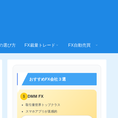
社の選び方
FX裁量トレード
FX自動売買
おすすめFX会社３選
1
DMM FX
取引量世界トップクラス
スマホアプリが直感的