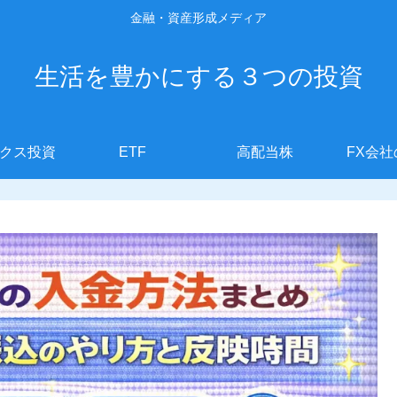
金融・資産形成メディア
生活を豊かにする３つの投資
クス投資
ETF
高配当株
FX会