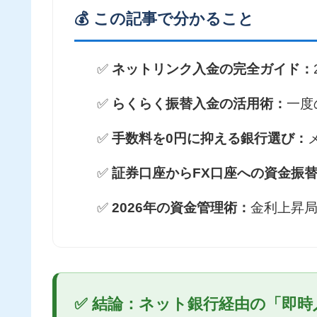
💰 この記事で分かること
✅
ネットリンク入金の完全ガイド：
✅
らくらく振替入金の活用術：
一度
✅
手数料を0円に抑える銀行選び：
✅
証券口座からFX口座への資金振
✅
2026年の資金管理術：
金利上昇
✅ 結論：ネット銀行経由の「即