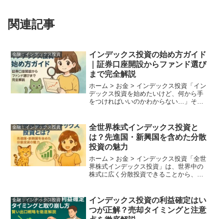
関連記事
インデックス投資の始め方ガイド
金融︰インデックス投資
｜証券口座開設からファンド選び
まで完全解説
ホーム > お金 > インデックス投資「イン
デックス投資を始めたいけど、何から手
をつければいいのかわからない…」そん
な初心者の方に向けて、この記事では証
券口座の開設からファンド選び、積立設
定、運用の基本ステップまで、徹底的に
全世界株式インデックス投資と
金融︰インデックス投資
わかりやすく解説...
は？先進国・新興国を含めた分散
投資の魅力
ホーム > お金 > インデックス投資「全世
界株式インデックス投資」は、世界中の
株式に広く分散投資できることから、近
年注目を集めている投資手法です。特
に、投資先を絞りきれない初心者にとっ
ては、1本で先進国から新興国までをカバ
インデックス投資の利益確定はい
金融︰インデックス投資
ーできるこのスタ...
つが正解？売却タイミングと注意