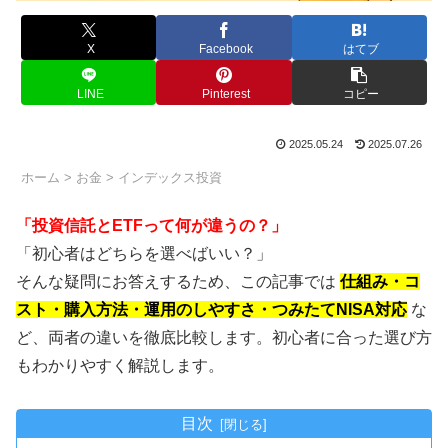
X
Facebook
はてブ
LINE
Pinterest
コピー
2025.05.24
2025.07.26
ホーム
>
お金
>
インデックス投資
「投資信託とETFって何が違うの？」
「初心者はどちらを選べばいい？」
そんな疑問にお答えするため、この記事では
仕組み・コ
スト・購入方法・運用のしやすさ・つみたてNISA対応
な
ど、両者の違いを徹底比較します。初心者に合った選び方
もわかりやすく解説します。
目次