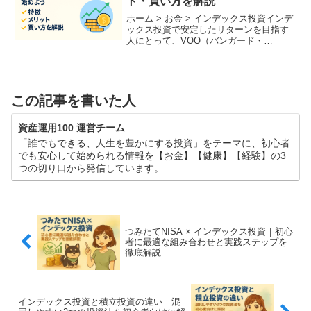
ト・買い方を解説
ホーム > お金 > インデックス投資インデ
ックス投資で安定したリターンを目指す
人にとって、VOO（バンガード・
S&P500 ETF）は注目すべき存在です。
この記事では、VOOの基本的な仕組みや
メリット、購入方法について、投資初心
者にもわか...
この記事を書いた人
資産運用100 運営チーム
「誰でもできる、人生を豊かにする投資」をテーマに、初心者
でも安心して始められる情報を【お金】【健康】【経験】の3
つの切り口から発信しています。
つみたてNISA × インデックス投資｜初心
者に最適な組み合わせと実践ステップを
徹底解説
インデックス投資と積立投資の違い｜混