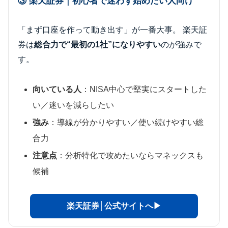
③ 楽天証券｜初心者で迷わず始めたい人向け
「まず口座を作って動き出す」が一番大事。 楽天証
券は
総合力で“最初の1社”になりやすい
のが強みで
す。
向いている人
：NISA中心で堅実にスタートした
い／迷いを減らしたい
強み
：導線が分かりやすい／使い続けやすい総
合力
注意点
：分析特化で攻めたいならマネックスも
候補
楽天証券│公式サイトへ▶