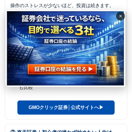
操作のストレスが少ないほど、投資は続きます。
GMOクリック証券は
取引のしやすさ・スピード感
を
×
重視する人にハマります。
向いている人
：スマホ/PCでサクサク取引した
い（短期〜中期も視野）
強み
：ツールが直感的／取引がスムーズで迷い
が減る
注意点
：分析や学びの導線重視ならマネックス
も比較
GMOクリック証券│公式サイトへ▶