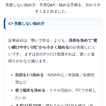
失敗しない始め方・不安Q&A・始める手順を、分かりや
すくまとめました。
👉 失敗しない始め方
証券会社は「勢いで作る」よりも、
目的を決めて“使
い続けやすい1社”から小さく始める
のが失敗しにく
いです。 まずは次の3つだけ意識すれば、迷いと遠
回りがかなり減ります。
目的を1つ決める
：NISA中心／米国株／短期売
買など
使う端末を決める
：スマホ完結か、PCで分析し
たいか
まずは1社でOK
：慣れてから2社目を検討（必