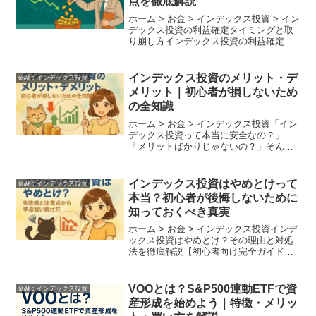
点を徹底解説
ホーム > お金 > インデックス投資 > イン
デックス投資の利益確定タイミングと取
り崩し方インデックス投資の利益確定タ
イミングと取り崩し方｜賢い出口戦略を
徹底解説インデックス投資を行っている
と、ある時期に「利益を確定する」タイ
インデックス投資のメリット・デ
金融︰インデックス投資
ミングが訪れ...
メリット｜初心者が損しないため
の全知識
ホーム > お金 > インデックス投資「イン
デックス投資って本当に安全なの？」
「メリットばかりじゃないの？」そんな
疑問に答えるために、この記事ではイン
デックス投資の代表的なメリットと見落
としがちなデメリットを、実例やデータ
インデックス投資はやめとけって
金融︰インデックス投資
を交えて徹底解説し...
本当？初心者が後悔しないために
知っておくべき真実
ホーム > お金 > インデックス投資インデ
ックス投資はやめとけ？その理由と対処
法を徹底解説【初心者向け完全ガイド】
「インデックス投資はやめとけ」——そ
んな言葉を耳にして、不安を感じたこと
はありませんか？SNSや掲示板、あるい
VOOとは？S&P500連動ETFで資
金融︰インデックス投資
はYouTub...
産形成を始めよう｜特徴・メリッ