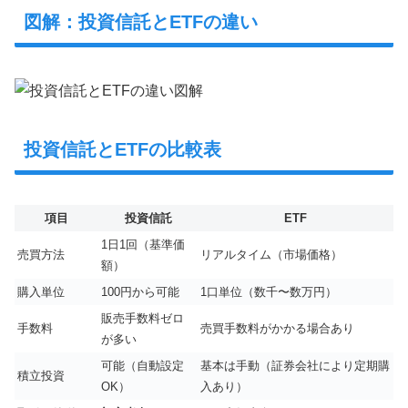
図解：投資信託とETFの違い
投資信託とETFの比較表
項目
投資信託
ETF
1日1回（基準価
売買方法
リアルタイム（市場価格）
額）
購入単位
100円から可能
1口単位（数千〜数万円）
販売手数料ゼロ
手数料
売買手数料がかかる場合あり
が多い
可能（自動設定
基本は手動（証券会社により定期購
積立投資
OK）
入あり）