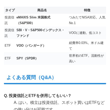
タイプ
商品名
特徴
投資信
eMAXIS Slim 米国株式
つみたてNISA対応。人気
託
（S&P500）
No.1
投資信
SBI・V・S&P500インデックス・
VOOに連動。低コスト
託
ファンド
経費率0.03%。米ドル建
ETF
VOO（バンガード）
て
世界初のETF。流動性が
ETF
SPY（SPDR）
高い
よくある質問（Q&A）
Q. 投資信託とETFを併用してもいい？
A. はい。積立は投資信託、スポット買いはETFなど
の使い分けが可能です。