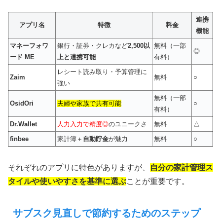
連携
アプリ名
特徴
料金
機能
マネーフォワ
銀行・証券・クレカなど
2,500以
無料（一部
◎
ード ME
上と連携可能
有料）
レシート読み取り・予算管理に
Zaim
無料
○
強い
無料（一部
OsidOri
夫婦や家族で共有可能
○
有料）
Dr.Wallet
人力入力で精度◎
のユニークさ
無料
△
finbee
家計簿＋
自動貯金
が魅力
無料
○
それぞれのアプリに特色がありますが、
自分の家計管理ス
タイルや使いやすさを基準に選ぶ
ことが重要です。
サブスク見直しで節約するためのステップ