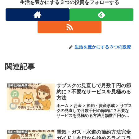
生活を豊かにする３つの投資をフォローする
生活を豊かにする３つの投資
関連記事
サブスクの見直しで月数千円の節
節約と資産形成
約に？不要なサービスを見極める
方法
ホーム > お金 > 節約・資産形成 > サブス
クの見直しで月数千円の節約に？不要な
サービスを見極める方法月額数百円から
気軽に始められるサブスクリプションサ
ービス（通称：サブスク）は、現代人の
生活に浸透しています。動画配信や音
電気・ガス・水道の節約方法完全
節約と資産形成
楽、アプリ、学...
ガイド｜今日から始めるライフラ