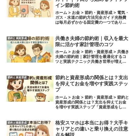
イン節約術
ホーム > お金 > 節約・資産形成 > 電気・
ガス・水道の節約方法完全ガイド光熱費
は毎月必ずかかる固定費の一つであり、
生活の質を落とさずに支出を減らすチャ
ンスが隠れています。特に電気・ガス・
水道の料金は、使い方次第で数千円単位
共働き夫婦の節約術｜収入を最大
節約と資産形成
の節約が見込...
限に活かす家計管理のコツ
ホーム > お金 > 節約・資産形成 > 共働き
夫婦の節約術｜家計管理を最適化するコ
ツと実践テクニック共働き世帯が増える
現代において、2人分の収入があるにもか
かわらず、なぜかお金が貯まらない…そ
んな悩みを抱えている夫婦は少なくあり
節約と資産形成の関係とは？支出
節約と資産形成
ません。実...
を抑えてお金を増やす実践ステッ
プ
ホーム > お金 > 節約・資産形成 > 節約と
資産形成の関係とは？支出を抑えてお金
を増やす実践ステップ「資産形成をした
いのに、なかなかお金が貯まらない」と
感じる方は少なくありません。給与が上
がらない現代において、資産形成におけ
格安スマホは本当にお得？大手キ
節約と資産形成
る第一歩は、...
ャリアとの違いと乗り換えの注意
点を解説