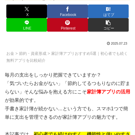
X
Facebook
はてブ
LINE
Pinterest
コピー
2025.07.23
お金
>
節約・資産形成
> 家計簿アプリおすすめ5選｜初心者でも続く
無料アプリを比較紹介
毎月の支出をしっかり把握できていますか？
「気づいたらお金がない」「節約してるつもりなのに貯ま
らない」そんな悩みを抱える方にこそ
家計簿アプリの活用
が効果的です。
手書き家計簿が続かない…という方でも、スマホ1つで簡
単に支出を管理できるのが家計簿アプリの魅力です。
本記事では、
初心者でも続けやすく、機能性と使いやすさ