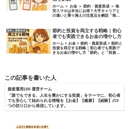
ホーム ＞ お金 ＞ 節約・資産形成 ＞ 格
安スマホは本当にお得？大手キャリアと
の違いと乗り換えの注意点を解説「格安
スマホって本当にお得なの？」「大手キ
ャリアと何が違うの？」そんな疑問を持
つ方が増えています。特に、毎月の通信
節約と投資を両立する戦略｜初心
節約と資産形成
費を見直して節約...
者でも実践できるお金の増やし方
ホーム > お金 > 節約・資産形成 > 節約と
投資を両立する戦略｜初心者でも実践で
きるお金の増やし方「節約」と「投資」
──どちらもお金を増やすための手段とし
て知られていますが、両者には明確な違
いがあります。そして、両方を上手に組
み合わせる...
この記事を書いた人
資産運用100 運営チーム
「誰でもできる、人生を豊かにする投資」をテーマに、初心者
でも安心して始められる情報を【お金】【健康】【経験】の3
つの切り口から発信しています。