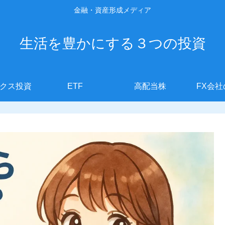
金融・資産形成メディア
生活を豊かにする３つの投資
クス投資
ETF
高配当株
FX会