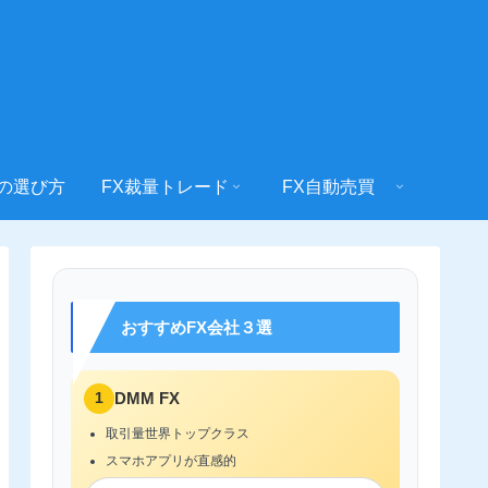
社の選び方
FX裁量トレード
FX自動売買
おすすめFX会社３選
1
DMM FX
取引量世界トップクラス
スマホアプリが直感的