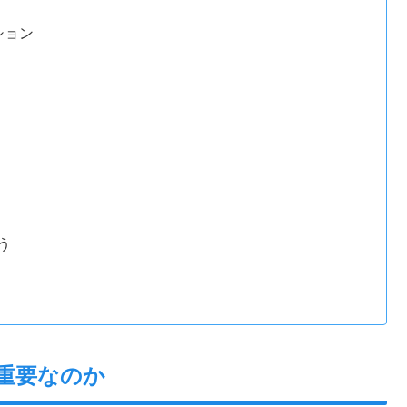
ション
う
重要なのか