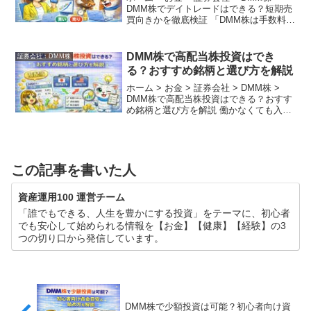
DMM株でデイトレードはできる？短期売
買向きかを徹底検証 「DMM株は手数料が
安いけれど、デイトレードでも快適に使
えるの？」「一分一秒を争うスキャルピ
ングやデイストレードにおいて、約定ス
DMM株で高配当株投資はでき
証券会社︰DMM株
ピー...
る？おすすめ銘柄と選び方を解説
ホーム > お金 > 証券会社 > DMM株 >
DMM株で高配当株投資はできる？おすす
め銘柄と選び方を解説 働かなくても入っ
てくる「配当金」という不労所得は、多
くの投資家にとって究極の目標の一つで
す。 「DMM株で高配当株投資を始めたい
け...
この記事を書いた人
資産運用100 運営チーム
「誰でもできる、人生を豊かにする投資」をテーマに、初心者
でも安心して始められる情報を【お金】【健康】【経験】の3
つの切り口から発信しています。
DMM株で少額投資は可能？初心者向け資