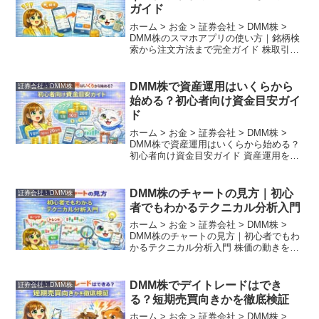
ガイド
ホーム > お金 > 証券会社 > DMM株 >
DMM株のスマホアプリの使い方｜銘柄検
索から注文方法まで完全ガイド 株取引は
「スピード」と「情報の視認性」が命で
す。 DMM株のスマホアプリは、「初心者
向けのシンプルさ」と「プロ向けの多機
DMM株で資産運用はいくらから
証券会社︰DMM株
能...
始める？初心者向け資金目安ガイ
ド
ホーム > お金 > 証券会社 > DMM株 >
DMM株で資産運用はいくらから始める？
初心者向け資金目安ガイド 資産運用を始
める際、多くの初心者が抱く疑問が「一
体いくらから始めればいいのか」という
点です。 かつては多額の資金が必要でし
DMM株のチャートの見方｜初心
証券会社︰DMM株
たが...
者でもわかるテクニカル分析入門
ホーム > お金 > 証券会社 > DMM株 >
DMM株のチャートの見方｜初心者でもわ
かるテクニカル分析入門 株価の動きを予
測するための最強の地図、それが「チャ
ート」です。 DMM株のチャートは、初心
者からプロまでが納得する高機能な分析
DMM株でデイトレードはでき
証券会社︰DMM株
ツ...
る？短期売買向きかを徹底検証
ホーム > お金 > 証券会社 > DMM株 >