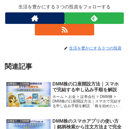
生活を豊かにする３つの投資をフォローする
生活を豊かにする３つの投資
関連記事
DMM株の口座開設方法｜スマホ
証券会社︰DMM株
で完結する申し込み手順を解説
ホーム > お金 > 証券会社 > DMM株 >
DMM株の口座開設方法｜スマホで完結す
る申し込み手順を解説 「株を始めたいけ
れど、手続きが難しそう…」と足踏みし
ていませんか？ DMM株なら、最新の
eKYC（オンライン本人確認）により、郵
DMM株のスマホアプリの使い方
証券会社︰DMM株
送...
｜銘柄検索から注文方法まで完全