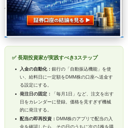
恩恵をフルに享受できます。
挫折しないための「DMM株ルーティン」の作り
方
✅ 長期投資家が実践すべき3ステップ
入金の自動化：
銀行の「自動振込機能」を使
い、給料日に一定額をDMM株の口座へ送金す
る設定にする。
発注日の固定：
「毎月1日」など、注文を出す
日をカレンダーに登録。価格を見すぎず機械
的に発注する。
配当の即再投資：
DMM株のアプリで配当の入
金を確認したら、その日のうちに次の1株を購