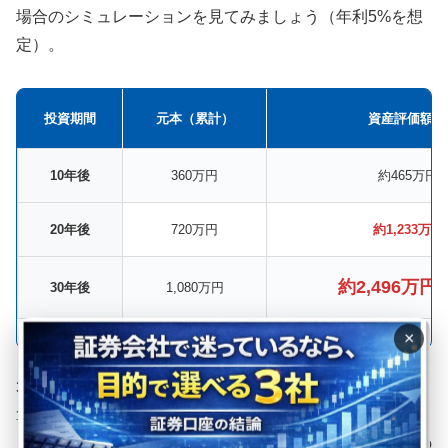
場合のシミュレーションを見てみましょう（年利5%を想
定）。
投資期間
元本（累計）
資産評価額（
10年後
360万円
約465万円（
20年後
720万円
約1,233万円
約2,496万円
30年後
1,080万円
×
30年後には、元本に対して1,400万円以上の利益が乗る計
算となります。 DMM株の格安手数料設定であれば、こう
した毎月の少額買付でもコスト負けすることなく、複利の