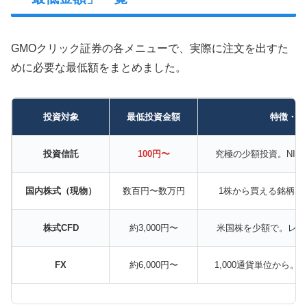
GMOクリック証券の各メニューで、実際に注文を出すた
めに必要な最低額をまとめました。
投資対象
最低投資金額
特徴・推
投資信託
100円〜
究極の少額投資。NIS
国内株式（現物）
数百円〜数万円
1株から買える銘柄な
株式CFD
約3,000円〜
米国株を少額で。レバ
FX
約6,000円〜
1,000通貨単位から