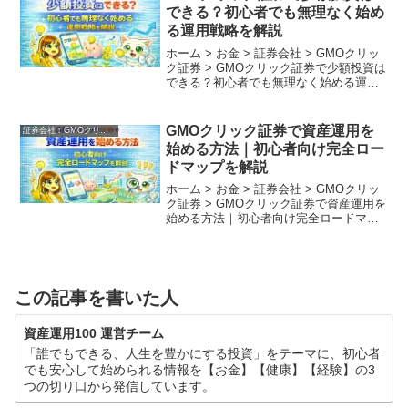
券...
できる？初心者でも無理なく始め
る運用戦略を解説
ホーム > お金 > 証券会社 > GMOクリッ
ク証券 > GMOクリック証券で少額投資は
できる？初心者でも無理なく始める運用
戦略を解説 「大きなお金がなくても、資
産形成は今すぐ始められる。」 投資は
「お金持ちがやるもの」という時代は、
GMOクリック証券で資産運用を
証券会社︰GMOクリック証券
20...
始める方法｜初心者向け完全ロー
ドマップを解説
ホーム > お金 > 証券会社 > GMOクリッ
ク証券 > GMOクリック証券で資産運用を
始める方法｜初心者向け完全ロードマッ
プを解説 「何から始めればいいか分から
ない」を、今日で卒業しましょう。 資産
運用は、正しい道具と正しい手順さえ知
っ...
この記事を書いた人
資産運用100 運営チーム
「誰でもできる、人生を豊かにする投資」をテーマに、初心者
でも安心して始められる情報を【お金】【健康】【経験】の3
つの切り口から発信しています。