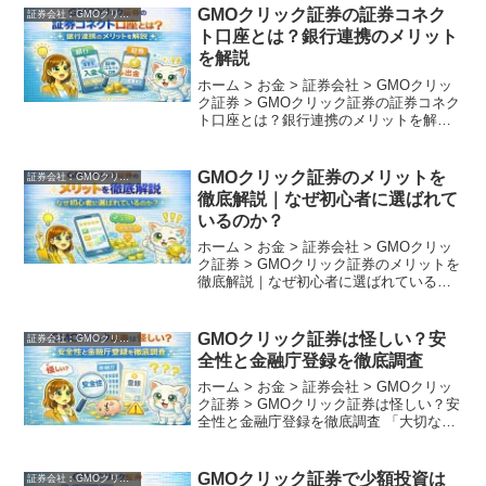
資産運用の効率化が評価されています。
GMOクリック証券の証券コネク
証券会社︰GMOクリック証券
一方で、米国株の直接取引ができない点
ト口座とは？銀行連携のメリット
や投資信託の選択肢が限られていること
を解説
がユーザーからの不満として挙がってい
ます。初心者から中級者に最適な選択肢
ホーム > お金 > 証券会社 > GMOクリッ
です。
ク証券 > GMOクリック証券の証券コネク
ト口座とは？銀行連携のメリットを解説
「銀行から証券への入金が面倒…」「待
機資金を普通預金に寝かせておくのはも
ったいない」 そんな投資家の悩みを一気
GMOクリック証券のメリットを
証券会社︰GMOクリック証券
に...
徹底解説｜なぜ初心者に選ばれて
いるのか？
ホーム > お金 > 証券会社 > GMOクリッ
ク証券 > GMOクリック証券のメリットを
徹底解説｜なぜ初心者に選ばれているの
か？ 「証券会社選びで、投資の結果の半
分が決まる。」 といっても過言ではない
ほど、プラットフォーム選びは重要で
GMOクリック証券は怪しい？安
証券会社︰GMOクリック証券
す。...
全性と金融庁登録を徹底調査
ホーム > お金 > 証券会社 > GMOクリッ
ク証券 > GMOクリック証券は怪しい？安
全性と金融庁登録を徹底調査 「大切なお
金を預けても本当に大丈夫？」「ネット
の怪しい評判は嘘、それとも本当？」 こ
れから資産運用を始める方にとって、証
GMOクリック証券で少額投資は
証券会社︰GMOクリック証券