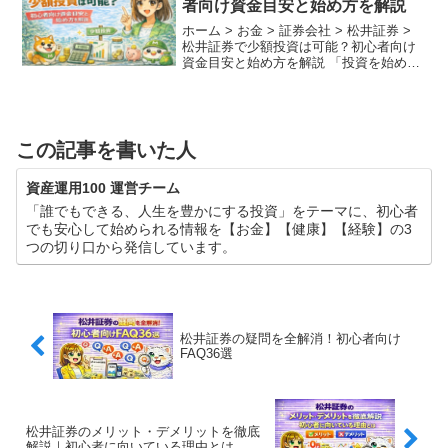
者向け資金目安と始め方を解説
ホーム > お金 > 証券会社 > 松井証券 >
松井証券で少額投資は可能？初心者向け
資金目安と始め方を解説 「投資を始めた
いけれど、まとまったお金がない……」
「数十万円用意しないと意味がないので
は？」そんな風に思っていませんか？ 実
は、老...
この記事を書いた人
資産運用100 運営チーム
「誰でもできる、人生を豊かにする投資」をテーマに、初心者
でも安心して始められる情報を【お金】【健康】【経験】の3
つの切り口から発信しています。
松井証券の疑問を全解消！初心者向け
FAQ36選
松井証券のメリット・デメリットを徹底
解説｜初心者に向いている理由とは