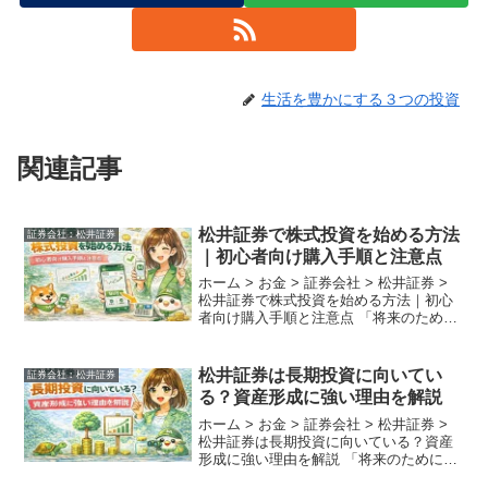
生活を豊かにする３つの投資
関連記事
松井証券で株式投資を始める方法
証券会社︰松井証券
｜初心者向け購入手順と注意点
ホーム > お金 > 証券会社 > 松井証券 >
松井証券で株式投資を始める方法｜初心
者向け購入手順と注意点 「将来のために
投資を始めたいけれど、具体的に何から
手を付ければいいの？」 そんな不安を抱
えている方は多いはず。老舗ネット証券
松井証券は長期投資に向いてい
証券会社︰松井証券
である...
る？資産形成に強い理由を解説
ホーム > お金 > 証券会社 > 松井証券 >
松井証券は長期投資に向いている？資産
形成に強い理由を解説 「将来のために資
産形成を始めたいけれど、どの証券会社