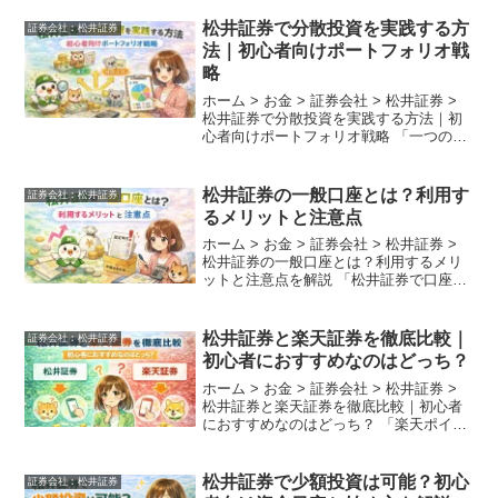
を相棒に選べばいい？」「10年、20年と
預け続けても大丈夫？」 長期投資を検討
松井証券で分散投資を実践する方
証券会社︰松井証券
す...
法｜初心者向けポートフォリオ戦
略
ホーム > お金 > 証券会社 > 松井証券 >
松井証券で分散投資を実践する方法｜初
心者向けポートフォリオ戦略 「一つの銘
柄に投資して暴落するのが怖い」「自分
に合った資産の組み合わせ（ポートフォ
リオ）が分からない」 投資の世界には
松井証券の一般口座とは？利用す
証券会社︰松井証券
『卵を一...
るメリットと注意点
ホーム > お金 > 証券会社 > 松井証券 >
松井証券の一般口座とは？利用するメリ
ットと注意点を解説 「松井証券で口座開
設を進めていたら『一般口座』という選
択肢が出てきたけれど、これって何？」
「あえて一般口座を選ぶ理由はある
松井証券と楽天証券を徹底比較｜
証券会社︰松井証券
の？」 結論...
初心者におすすめなのはどっち？
ホーム > お金 > 証券会社 > 松井証券 >
松井証券と楽天証券を徹底比較｜初心者
におすすめなのはどっち？ 「楽天ポイン
トが貯まる楽天証券と、サポートが手厚
い松井証券、結局どっちがお得なの？」
新NISAの開始以来、ネット証券選びは
松井証券で少額投資は可能？初心
証券会社︰松井証券
「ポ...