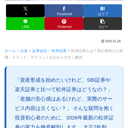
X
Facebook
はてブ
LINE
Pinterest
コピー
2026.01.28
ホーム
>
お金
>
証券会社
>
松井証券
>
松井証券とは？初心者向けに特
徴・メリット・デメリットをわかりやすく解説
「資産形成を始めたいけれど、SBI証券や
楽天証券と比べて松井証券はどうなの？」
「老舗の安心感はあるけれど、実際のサー
ビス内容は古くない？」 そんな疑問を抱く
投資初心者のために、2026年最新の松井証
券の実力を徹底解剖します。 大正7年創