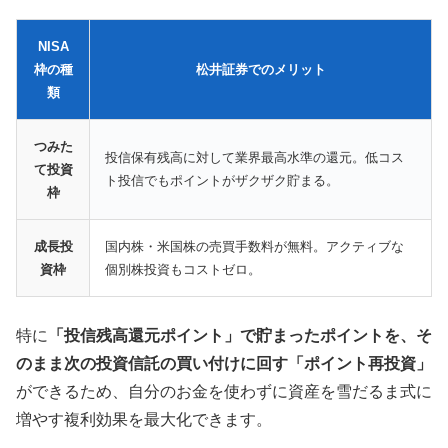
NISA
枠の種
松井証券でのメリット
類
つみた
投信保有残高に対して業界最高水準の還元。低コス
て投資
ト投信でもポイントがザクザク貯まる。
枠
成長投
国内株・米国株の売買手数料が無料。アクティブな
資枠
個別株投資もコストゼロ。
特に
「投信残高還元ポイント」で貯まったポイントを、そ
のまま次の投資信託の買い付けに回す「ポイント再投資」
ができるため、自分のお金を使わずに資産を雪だるま式に
増やす複利効果を最大化できます。