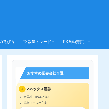
社の選び方
FX裁量トレード
FX自動売買
おすすめ証券会社３選
1
マネックス証券
米国株・IPOに強い
分析ツールが充実