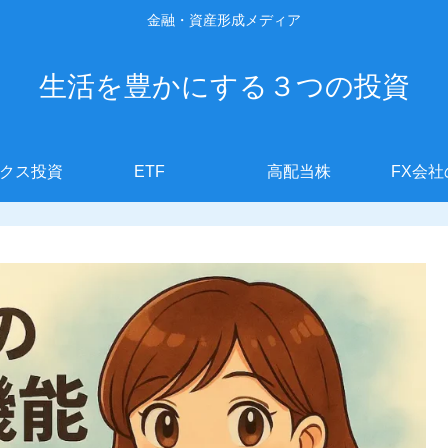
金融・資産形成メディア
生活を豊かにする３つの投資
クス投資
ETF
高配当株
FX会