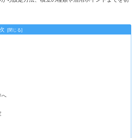
次
ジへ
定