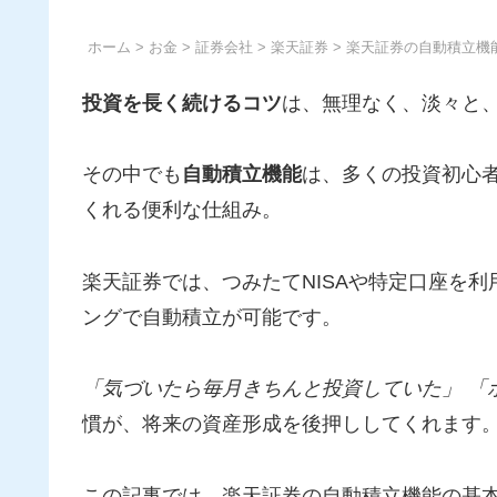
ホーム
>
お金
>
証券会社
>
楽天証券
> 楽天証券の自動積立
投資を長く続けるコツ
は、無理なく、淡々と
その中でも
自動積立機能
は、多くの投資初心
くれる便利な仕組み。
楽天証券では、つみたてNISAや特定口座を利
ングで自動積立が可能です。
「気づいたら毎月きちんと投資していた」
「
慣が、将来の資産形成を後押ししてくれます
この記事では、楽天証券の自動積立機能の基