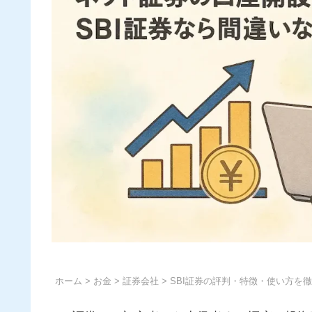
ホーム
>
お金
>
証券会社
> SBI証券の評判・特徴・使い方