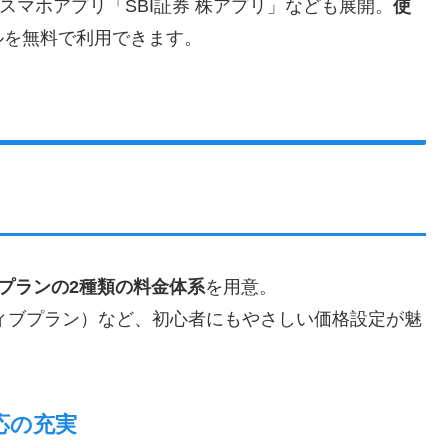
え、スマホアプリ「SBI証券 株アプリ」なども展開。
使
ルを無料で利用できます。
プランの2種類の料金体系
を用意。
ィブプラン）など、初心者にもやさしい価格設定が魅
対応の充実