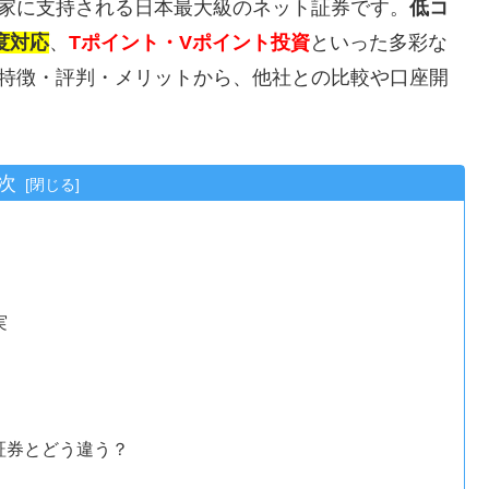
資家に支持される日本最大級のネット証券です。
低コ
制度対応
、
Tポイント・Vポイント投資
といった多彩な
の特徴・評判・メリットから、他社との比較や口座開
次
実
る
証券とどう違う？