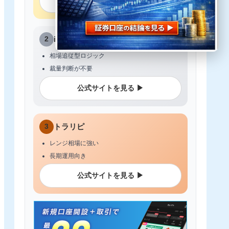
公式サイトを見る ▶
2
iサイクル2取引
相場追従型ロジック
裁量判断が不要
公式サイトを見る ▶
3
トラリピ
レンジ相場に強い
長期運用向き
公式サイトを見る ▶