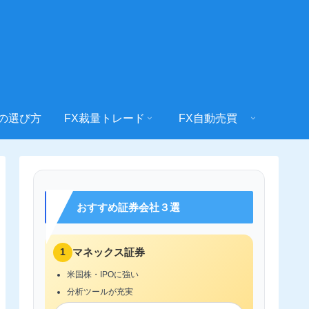
社の選び方
FX裁量トレード
FX自動売買
おすすめ証券会社３選
1
マネックス証券
米国株・IPOに強い
分析ツールが充実