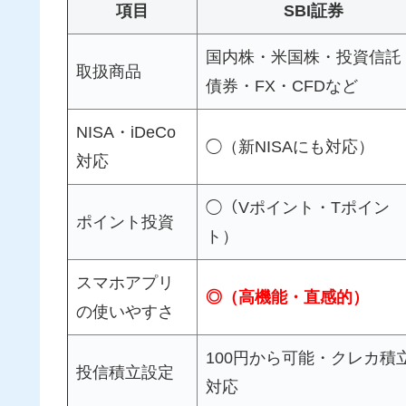
項目
SBI証券
国内株・米国株・投資信託
取扱商品
債券・FX・CFDなど
NISA・iDeCo
◯（新NISAにも対応）
対応
◯（Vポイント・Tポイン
ポイント投資
ト）
スマホアプリ
◎（高機能・直感的）
の使いやすさ
100円から可能・クレカ積
投信積立設定
対応