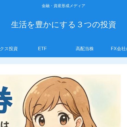
金融・資産形成メディア
生活を豊かにする３つの投資
クス投資
ETF
高配当株
FX会