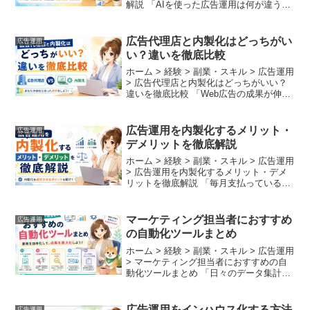
解説 「AIを使った広告運用は何が違うの
か？」「自動化を導入して本当に成果が
上がるのか？」と疑問に思っていません
か？ GoogleやYahoo!、Me...
広告代理店と内製化はどっちがい
広告運用
い？違いを徹底比較
ホーム > 経験 > 副業・スキル > 広告運用
> 広告代理店と内製化はどっちがいい？
違いを徹底比較 「Web広告の成果が伸び
悩んでいるが、広告代理店に任せたまま
でいいのだろうか」「自社で広告運用を
内製化すれば、コストを下げてノウハウ
広告運用を内製化するメリット・
広告運用
を蓄...
デメリットを徹底解説
ホーム > 経験 > 副業・スキル > 広告運用
> 広告運用を内製化するメリット・デメ
リットを徹底解説 「毎月支払っている広
告代理店への手数料が高く、コストを削
りたい」「代理店に任せきりで、自社に
マーケティングのノウハウが全く蓄積さ
マーケティング担当者におすすめ
広告運用
れない...
の自動化ツールまとめ
ホーム > 経験 > 副業・スキル > 広告運用
> マーケティング担当者におすすめの自
動化ツールまとめ 「日々のデータ集計と
レポート作成だけで1日が終わってしま
う」「施策の分析や次の戦略立案に充て
る時間が全く足りない」と悩んでいませ
広告運用をインハウス化する方法
広告運用