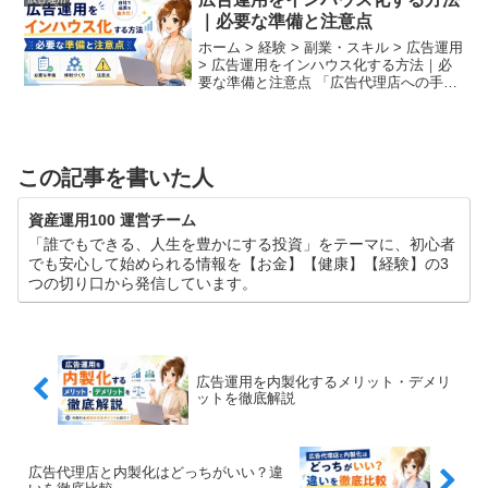
んか？...
｜必要な準備と注意点
ホーム > 経験 > 副業・スキル > 広告運用
> 広告運用をインハウス化する方法｜必
要な準備と注意点 「広告代理店への手数
料を削減し、自社にマーケティングのノ
ウハウを蓄積したい」「もっとスピーデ
ィーに広告のPDCAを回したい」と考
え、広...
この記事を書いた人
資産運用100 運営チーム
「誰でもできる、人生を豊かにする投資」をテーマに、初心者
でも安心して始められる情報を【お金】【健康】【経験】の3
つの切り口から発信しています。
広告運用を内製化するメリット・デメリ
ットを徹底解説
広告代理店と内製化はどっちがいい？違