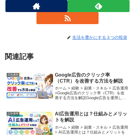
生活を豊かにする３つの投資
関連記事
Google広告のクリック率
広告運用
（CTR）を改善する方法を解説
ホーム > 経験 > 副業・スキル > 広告運用
>Google広告のクリック率（CTR）を改
善する方法を解説Google広告を運用して
いく上で、「広告は表示されているの
に、思ったようにクリックされない」
「競合にクリックを奪われて集客が伸
AI広告運用とは？仕組みとメリッ
広告運用
び...
トを解説
ホーム > 経験 > 副業・スキル > 広告運用
> AI広告運用とは？仕組みとメリットを