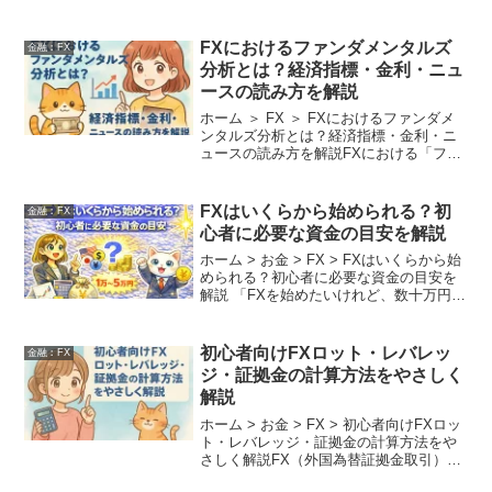
FXにおけるファンダメンタルズ
金融︰FX
分析とは？経済指標・金利・ニュ
ースの読み方を解説
ホーム ＞ FX ＞ FXにおけるファンダメ
ンタルズ分析とは？経済指標・金利・ニ
ュースの読み方を解説FXにおける「ファ
ンダメンタルズ分析」は、経済指標や金
利、要人発言などを基に為替の動向を予
測する重要な手法です。初心者でも理解
FXはいくらから始められる？初
金融︰FX
しやすいように...
心者に必要な資金の目安を解説
ホーム > お金 > FX > FXはいくらから始
められる？初心者に必要な資金の目安を
解説 「FXを始めたいけれど、数十万円、
数百万円という大金がないと無理だと思
っていませんか？」 「まずは少額から試
してみたいけれど、いくらあれば安全に
初心者向けFXロット・レバレッ
金融︰FX
始め...
ジ・証拠金の計算方法をやさしく
解説
ホーム > お金 > FX > 初心者向けFXロッ
ト・レバレッジ・証拠金の計算方法をや
さしく解説FX（外国為替証拠金取引）で
は、「ロット」「レバレッジ」「証拠