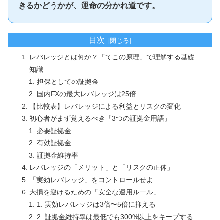
きるかどうかが、運命の分かれ道です。
目次
レバレッジとは何か？「てこの原理」で理解する基礎
知識
担保としての証拠金
国内FXの最大レバレッジは25倍
【比較表】レバレッジによる利益とリスクの変化
初心者がまず覚えるべき「3つの証拠金用語」
必要証拠金
有効証拠金
証拠金維持率
レバレッジの「メリット」と「リスクの正体」
「実効レバレッジ」をコントロールせよ
大損を避けるための「安全な運用ルール」
1. 実効レバレッジは3倍〜5倍に抑える
2. 証拠金維持率は最低でも300%以上をキープする