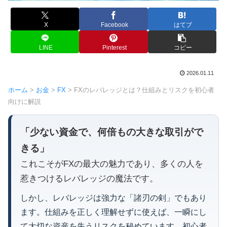
X
Facebook
はてブ
LINE
Pinterest
コピー
2026.01.11
ホーム
>
お金
>
FX
>
FXのレバレッジとは？仕組みとリスクを初心者
向けに解説
「少ない資金で、何倍もの大きな取引がで
きる」
これこそがFXの最大の魅力であり、多くの人を
惹きつけるレバレッジの魔法です。
しかし、レバレッジは強力な「諸刃の剣」でもあり
ます。仕組みを正しく理解せずに使えば、一瞬にし
て大切な資産を失うリスクを秘めています。初心者