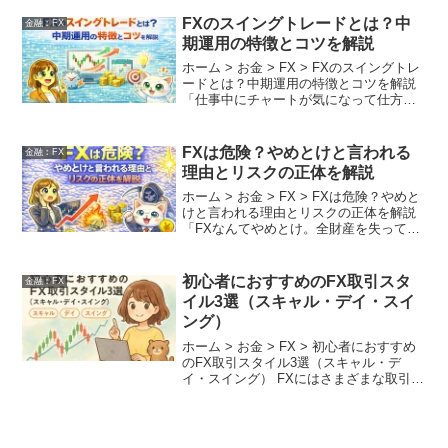
金」の3つの概念が非常に重要です。これ
らの意味や関係性を理解せずに取引を始
FXのスイングトレードとは？中
金融︰FX
めてしま...
期運用の特徴とコツを解説
ホーム > お金 > FX > FXのスイングトレ
ードとは？中期運用の特徴とコツを解説
「仕事中にチャートが気になって仕方が
ない」「画面に張り付く時間がない」 そ
んな現代の忙しいビジネスパーソンや主
婦の方に、最も支持されている手法が
FXは危険？やめとけと言われる
金融︰FX
「スイン...
理由とリスクの正体を解説
ホーム > お金 > FX > FXは危険？やめと
けと言われる理由とリスクの正体を解説
「FXなんてやめとけ。全財産を失って人
生がめちゃくちゃになるぞ」 周囲に相談
した際、このような忠告を受けたことは
ありませんか？ 確かにFXの世界には、
初心者におすすめのFX取引スタ
金融︰FX
一...
イル3選（スキャル・デイ・スイ
ング）
ホーム > お金 > FX > 初心者におすすめ
のFX取引スタイル3選（スキャル・デ
イ・スイング） FXにはさまざまな取引ス
タイルが存在しますが、初心者が迷いや
すいのが「どのスタイルが自分に合って
いるのか」という点です。 スキャルピン
グ・デ...