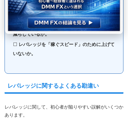
⬜️
「あと少しでロスカット」という維持率で放置
していないか。
⬜️
大きなイベント（雇用統計など）の前に枚数を
減らしているか。
⬜️
レバレッジを「稼ぐスピード」のために上げて
いないか。
レバレッジに関するよくある勘違い
レバレッジに関して、初心者が陥りやすい誤解がいくつか
あります。