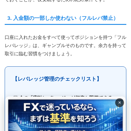
3. 入金額の一部しか使わない（フルレバ禁止）
口座に入れたお金をすべて使ってポジションを持つ「フル
レバレッジ」は、ギャンブルそのものです。余力を持って
取引に臨む習慣をつけましょう。
【レバレッジ管理のチェックリスト】
⬜️
今の「実効レバレッジ」が何倍か即答できる
×
か。
⬜️
1円逆行した時、自分の資金がいくら減るか把
握しているか。