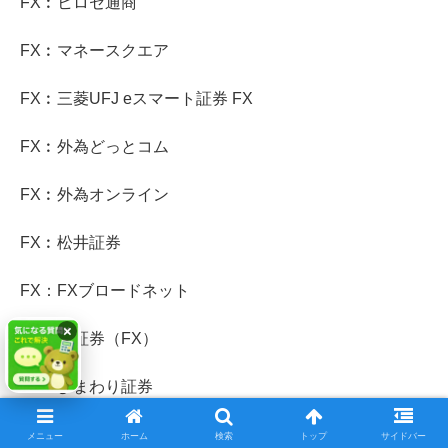
FX︰ヒロセ通商
FX︰マネースクエア
FX︰三菱UFJ eスマート証券 FX
FX︰外為どっとコム
FX︰外為オンライン
FX︰松井証券
FX：FXブロードネット
×
FX：IG証券（FX）
FX：ひまわり証券
FX：セントラル短資FX
メニュー
ホーム
検索
トップ
サイドバー