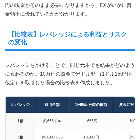
円の現金がそのまま必要になりますから、FXがいかに資
金効率に優れているかが分かります。
【比較表】レバレッジによる利益とリスク
の変化
レバレッジをかけることで、同じ元本でも結果がどのよう
に変わるのか。10万円の資金で米ドル/円（1ドル150円と
仮定）を取引した場合の比較表を作成しました。
レバレッジ
取引金額
1円動いた時の損益
資金に対す
1倍
約666ドル
±666円
約0.6
5倍
約3,333ドル
±3,333円
約3.3