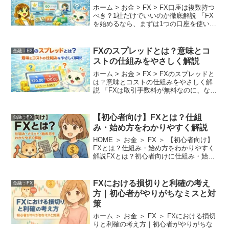
ホーム > お金 > FX > FX口座は複数持つ
べき？1社だけでいいのか徹底解説 「FX
を始めるなら、まずは1つの口座を使いこ
なすべき」 多くの入門書にはそのように
書かれています。管理の煩雑さを避け、
一つの環境に慣れるという意味では、そ
​FXのスプレッドとは？意味とコ
金融︰FX
れ...
ストの仕組みをやさしく解説
ホーム > お金 > FX > FXのスプレッドと
は？意味とコストの仕組みをやさしく解
説 「FXは取引手数料が無料なのに、なぜ
か最初からマイナスで始まるのはな
ぜ？」 FXを始めたばかりの人が最初に抱
くこの疑問の正体こそが「スプレッド」
【初心者向け】FXとは？仕組
金融︰FX
です。...
み・始め方をわかりやすく解説
HOME ＞ お金 ＞ FX ＞ 【初心者向け】
FXとは？仕組み・始め方をわかりやすく
解説FXとは？初心者向けに仕組み・始め
方をわかりやすく解説「FX（外国為替証
拠金取引）」は、比較的少ない資金で大
きな取引ができることから、副業や資産
FXにおける損切りと利確の考え
金融︰FX
運用の...
方｜初心者がやりがちなミスと対
策
ホーム ＞ お金 ＞ FX ＞ FXにおける損切
りと利確の考え方｜初心者がやりがちな