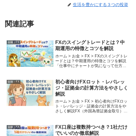
生活を豊かにする３つの投資
関連記事
FXのスイングトレードとは？中
金融︰FX
期運用の特徴とコツを解説
ホーム > お金 > FX > FXのスイングトレ
ードとは？中期運用の特徴とコツを解説
「仕事中にチャートが気になって仕方が
ない」「画面に張り付く時間がない」 そ
んな現代の忙しいビジネスパーソンや主
婦の方に、最も支持されている手法が
初心者向けFXロット・レバレッ
金融︰FX
「スイン...
ジ・証拠金の計算方法をやさしく
解説
ホーム > お金 > FX > 初心者向けFXロッ
ト・レバレッジ・証拠金の計算方法をや
さしく解説FX（外国為替証拠金取引）で
は、「ロット」「レバレッジ」「証拠
金」の3つの概念が非常に重要です。これ
らの意味や関係性を理解せずに取引を始
FX口座は複数持つべき？1社だけ
金融︰FX
めてしま...
でいいのか徹底解説