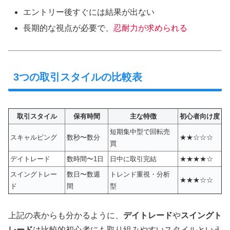
エントリー後すぐには結果が出ない
長期的な視点が必要で、
忍耐力が求められる
3つの取引スタイルの比較表
取引スタイル
保有時間
主な特徴
初心者向け度
短期集中型で回転売
スキャルピング
数秒〜数分
★★☆☆☆
買
デイトレード
数時間〜1日
日中に取引完結
★★★★☆
スイングトレー
数日〜数週
トレンド重視・分析
★★★☆☆
ド
間
型
上記の表からも分かるように、
デイトレード
や
スイングト
レード
は比較的初心者にも取り組みやすいスタイルといえ