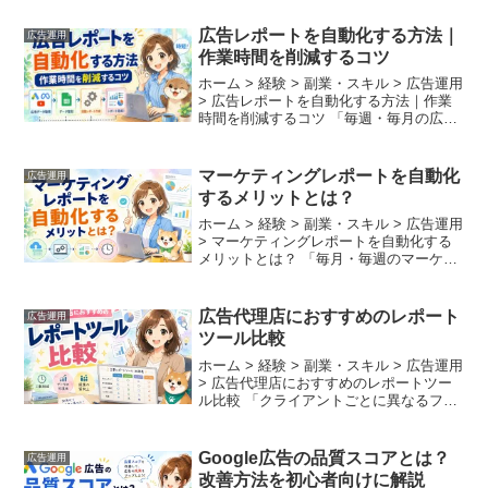
や入札調整が複雑で、どこから効率化す
べきか分からない」と悩んでいません
広告レポートを自動化する方法｜
広告運用
か？ G...
作業時間を削減するコツ
ホーム > 経験 > 副業・スキル > 広告運用
> 広告レポートを自動化する方法｜作業
時間を削減するコツ 「毎週・毎月の広告
レポート作成に何時間も取られてしま
い、本来やるべき改善施策の立案に手が
回らない」「Google広告やYahoo!広...
マーケティングレポートを自動化
広告運用
するメリットとは？
ホーム > 経験 > 副業・スキル > 広告運用
> マーケティングレポートを自動化する
メリットとは？ 「毎月・毎週のマーケテ
ィングレポート作成に膨大な時間がかか
っている」「複数の広告媒体からデータ
をダウンロードしてエクセルにまとめる
広告代理店におすすめのレポート
広告運用
作業で...
ツール比較
ホーム > 経験 > 副業・スキル > 広告運用
> 広告代理店におすすめのレポートツー
ル比較 「クライアントごとに異なるフォ
ーマットのレポート作成に追われ、月末
月初はいつも徹夜に近い状態になってい
る」「媒体ごとのデータ集計やミスがな
Google広告の品質スコアとは？
広告運用
いかの...
改善方法を初心者向けに解説