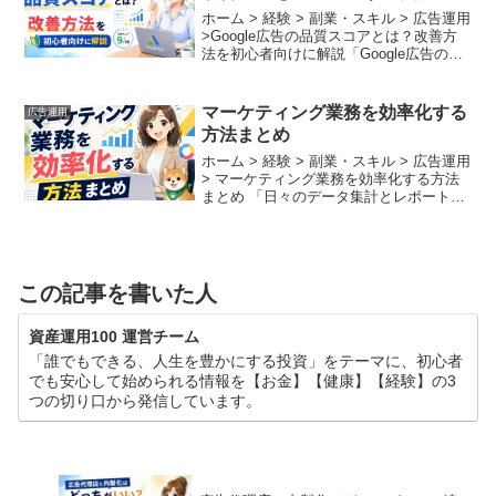
ホーム > 経験 > 副業・スキル > 広告運用
>Google広告の品質スコアとは？改善方
法を初心者向けに解説「Google広告の費
用が高すぎて、思ったように成果が出な
い」「競合よりも上の位置に広告を表示
させたいけれど、入札単価を上げる予...
マーケティング業務を効率化する
広告運用
方法まとめ
ホーム > 経験 > 副業・スキル > 広告運用
> マーケティング業務を効率化する方法
まとめ 「日々のデータ集計とレポート作
成だけで勤務時間が終わってしまう」
「施策の振り返りや、次の戦略を練るク
リエイティブな時間が全く足りない」と
頭を抱え...
この記事を書いた人
資産運用100 運営チーム
「誰でもできる、人生を豊かにする投資」をテーマに、初心者
でも安心して始められる情報を【お金】【健康】【経験】の3
つの切り口から発信しています。