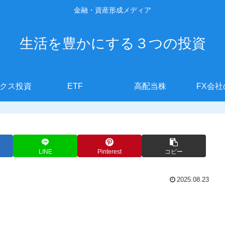
金融・資産形成メディア
生活を豊かにする３つの投資
クス投資
ETF
高配当株
FX会
LINE
Pinterest
コピー
2025.08.23