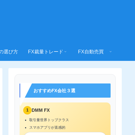
社の選び方
FX裁量トレード
FX自動売買
おすすめFX会社３選
1
DMM FX
取引量世界トップクラス
スマホアプリが直感的