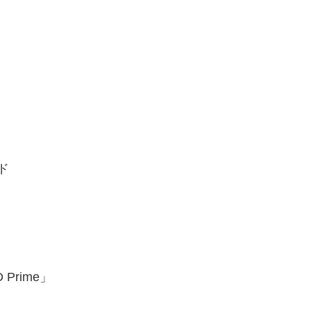
ド
Prime」